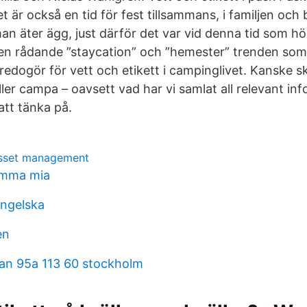
et är också en tid för fest tillsammans, i familjen och
man äter ägg, just därför det var vid denna tid som h
den rådande ”staycation” och ”hemester” trenden som
i redogör för vett och etikett i campinglivet. Kanske s
eller campa – oavsett vad har vi samlat all relevant in
att tänka på.
asset management
amma mia
ngelska
en
an 95a 113 60 stockholm