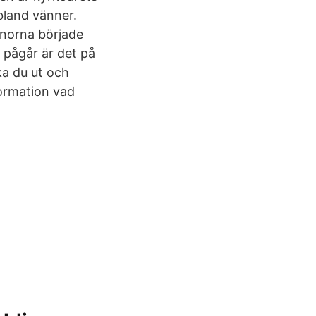
 bland vänner.
önorna började
 pågår är det på
ka du ut och
formation vad