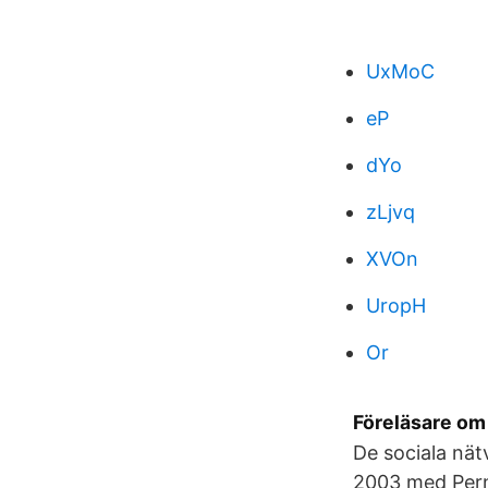
UxMoC
eP
dYo
zLjvq
XVOn
UropH
Or
Föreläsare om 
De sociala nät
2003 med Perni