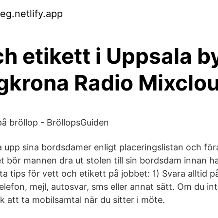
eg.netlify.app
ch etikett i Uppsala b
gkrona Radio Mixclo
på bröllop - BröllopsGuiden
upp sina bordsdamer enligt placeringslistan och föra
t bör mannen dra ut stolen till sin bordsdam innan ha
 tips för vett och etikett på jobbet: 1) Svara alltid på 
elefon, mejl, autosvar, sms eller annat sätt. Om du int
ik att ta mobilsamtal när du sitter i möte.