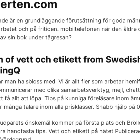
erten.com
nde är en grundläggande förutsättning för goda männ
arbetet och på fritiden. mobiltelefonen när den äldr
 av sin bok under tågresan?
n of vett och etikett from Swedis
LingQ
r man halsbloss med Vi är allt fler som arbetar hemi
mmunicerar med olika samarbetsverktyg, mejl, chat
att få allt att löpa Tips på kunniga föreläsare inom ä
ar många talare inom alla prisklasser. Snabb hjälp på
rudparets önskemål kommer på första plats och Bröl
ågra handfasta tips. Vett och etikett på nätet Publicera
 Värdegrund.