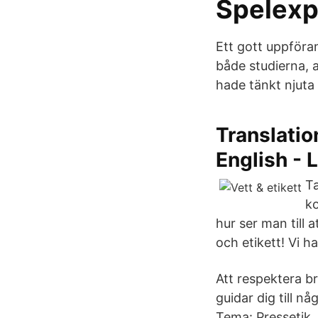
Spelexp
Ett gott uppföra
både studierna, 
hade tänkt njuta
Translatio
English - 
Ta
ko
hur ser man till 
och etikett! Vi h
Att respektera b
guidar dig till n
Tema: Pressetik,