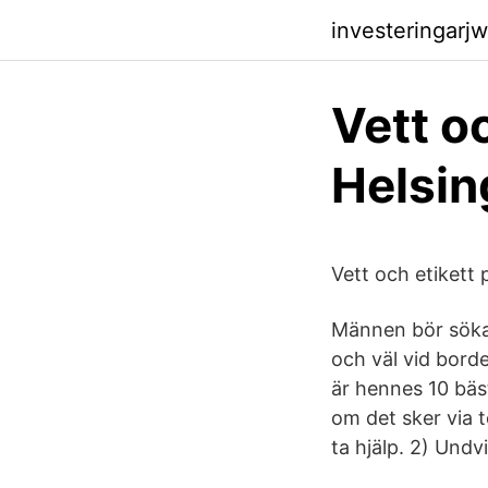
investeringarjw
Vett o
Helsin
Vett och etikett 
Männen bör söka 
och väl vid borde
är hennes 10 bästa
om det sker via t
ta hjälp. 2) Undv