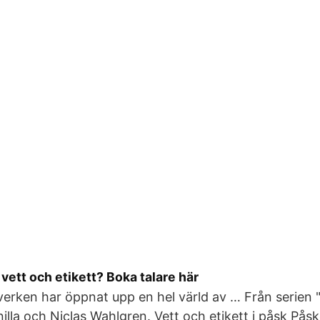
vett och etikett? Boka talare här
verken har öppnat upp en hel värld av … Från serien "
lla och Niclas Wahlgren. Vett och etikett i påsk Pås