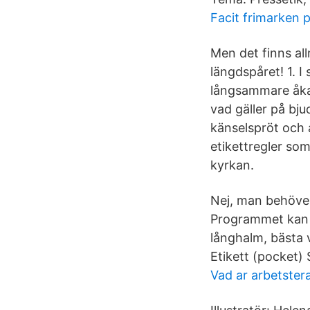
Facit frimarken 
Men det finns all
längdspåret! 1. I
långsammare åkar
vad gäller på bju
känselspröt och 
etikettregler som
kyrkan.
Nej, man behöver
Programmet kan b
långhalm, bästa 
Etikett (pocket) 
Vad ar arbetster