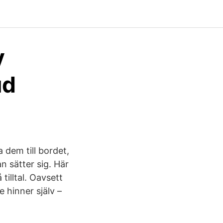
y
ud
 dem till bordet,
n sätter sig. Här
tilltal. Oavsett
e hinner själv –