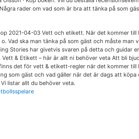
na Olsson · Köp boken. Vill du beställa recensionsexem
. Några rader om vad som är bra att tänka på som gäs
op 2021-04-03 Vett och etikett. När det kommer till b
h o. Vad ska man tänka på som gäst och måste man ve
g Stories har givetvis svaren på detta och guidar er 
 Vett & Etikett – här är allt ni behöver veta Att bli bj
inns det för vett & etikett-regler när det kommer till 
ning som gäst och vad gäller när det är dags att köpa
Vi listar allt du behöver veta.
tbollsspelare