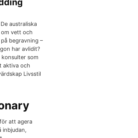
edding
 De australiska
k om vett och
t på begravning –
gon har avlidit?
h konsulter som
t aktiva och
ärdskap Livsstil
ionary
för att agera
å inbjudan,