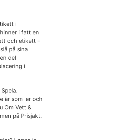
ikett i
inner i fatt en
t och etikett –
slå på sina
en del
lacering i
 Spela.
e är som ler och
Du Om Vett &
ömen på Prisjakt.