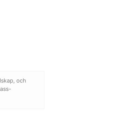
dskap, och
lass-