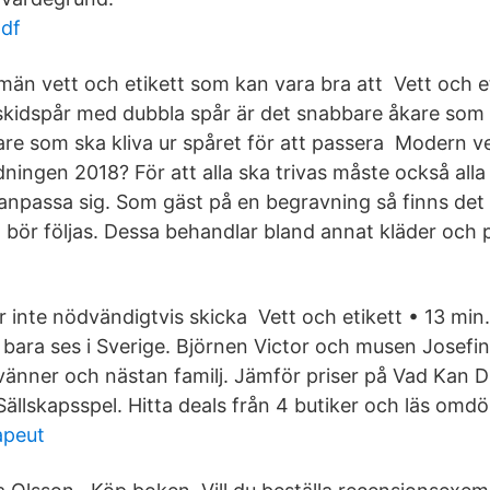
pdf
män vett och etikett som kan vara bra att Vett och et
 skidspår med dubbla spår är det snabbare åkare som h
e som ska kliva ur spåret för att passera Modern vet
dningen 2018? För att alla ska trivas måste också alla 
anpassa sig. Som gäst på en begravning så finns det 
 bör följas. Dessa behandlar bland annat kläder och p
 inte nödvändigtvis skicka Vett och etikett • 13 min.
ara ses i Sverige. Björnen Victor och musen Josefin
vänner och nästan familj. Jämför priser på Vad Kan 
Sällskapsspel. Hitta deals från 4 butiker och läs omd
apeut