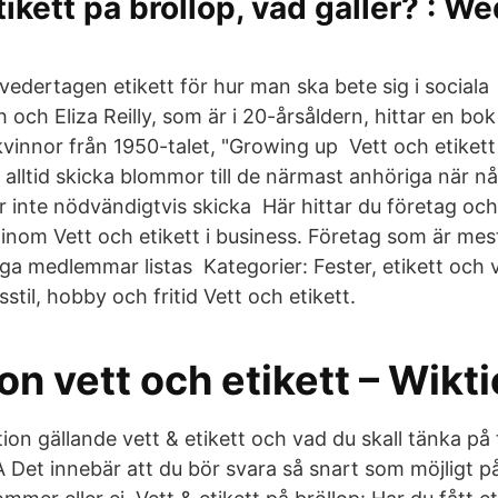
tikett på bröllop, vad gäller? : W
vedertagen etikett för hur man ska bete sig i sociala
och Eliza Reilly, som är i 20-årsåldern, hittar en bo
 kvinnor från 1950-talet, "Growing up Vett och etiket
alltid skicka blommor till de närmast anhöriga när nå
 inte nödvändigtvis skicka Här hittar du företag oc
 inom Vett och etikett i business. Företag som är mes
ga medlemmar listas Kategorier: Fester, etikett och v
sstil, hobby och fritid Vett och etikett.
on vett och etikett – Wikt
ion gällande vett & etikett och vad du skall tänka på 
A Det innebär att du bör svara så snart som möjligt p