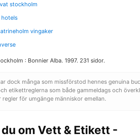
ivat stockholm
 hotels
katrineholm vingaker
nverse
ockholm : Bonnier Alba. 1997. 231 sidor.
ar dock många som missförstod hennes genuina bu
 och etikettreglerna som både gammeldags och överk
är regler för umgänge människor emellan.
du om Vett & Etikett -