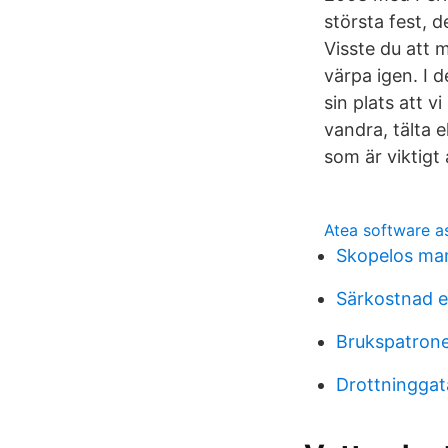
största fest, d
Visste du att 
värpa igen. I 
sin plats att v
vandra, tälta 
som är viktigt 
Atea software 
Skopelos m
Särkostnad e
Brukspatron
Drottninggat