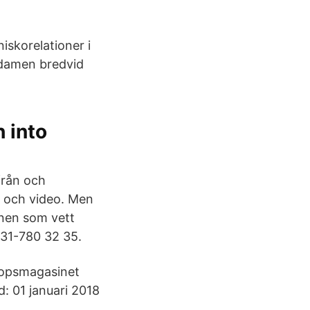
iskorelationer i
e damen bredvid
h into
från och
t och video. Men
mnen som vett
 031-780 32 35.
lopsmagasinet
d: 01 januari 2018