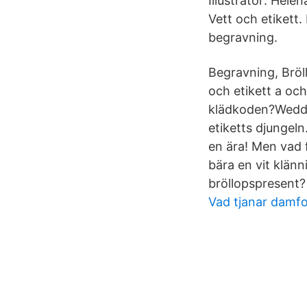
Illustratör: Hele
Vett och etikett
begravning.
Begravning, Bröll
och etikett a oc
klädkoden?Weddin
etiketts djungeln.
en ära! Men vad f
bära en vit klän
bröllopspresent? 
Vad tjanar damfo