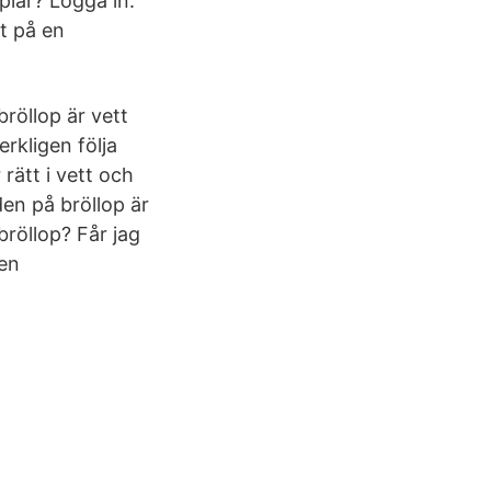
plar? Logga in.
t på en
röllop är vett
rkligen följa
rätt i vett och
uden på bröllop är
bröllop? Får jag
 en