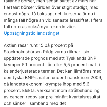
fallande börser, men sedan slutet av mars har
flertalet börser världen över stigit stadigt, med
endast några få bakslag, och kurserna är nu i
många fall högre än vid senaste årsskiftet. I flera
fall noteras också nya rekordnivåer.
Uppsägningstid landstinget
Aktien rasar runt 15 på procent på
Stockholmsbörsen Rådgivarna räknar i sin
uppdaterade prognos med att Tysklands BNP
krymper 5,1 procent i år, eller 5,5 procent mätt i
kalenderjusterade termer. Det kan jämföras med
den tyska BNP-smällen under finanskrisen 2009,
då landets ekonomi krympte ihop med 5,6
procent. Elekta, verksamt inom strålbehandling
av cancer, redovisar preliminärt kvartalsresultat
och sänker i samband med det