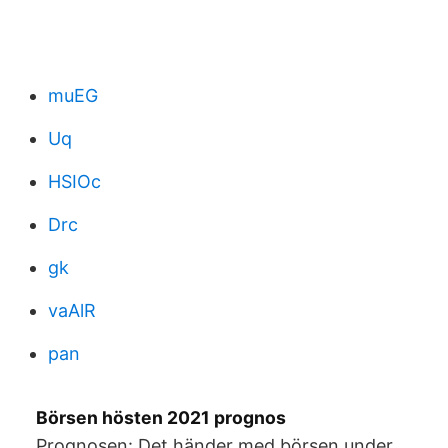
muEG
Uq
HSIOc
Drc
gk
vaAlR
pan
Börsen hösten 2021 prognos
Prognosen: Det händer med börsen under